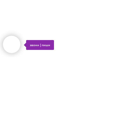
звони | пиши
ОТПРАВИТЬ