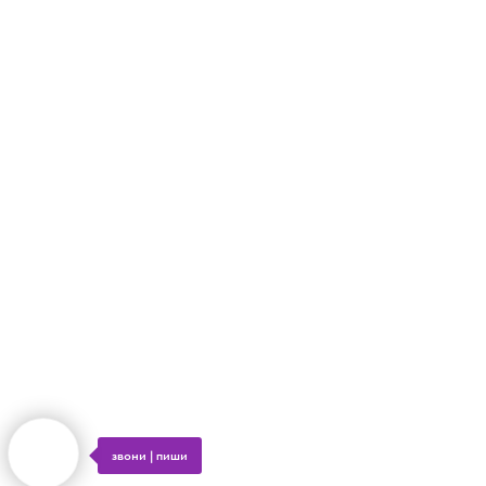
ОТПРАВИТЬ
Нажимая на кнопку, вы даете согласие на обработку персональных данных и
соглашаетесь c политикой конфиденциальности
звони | пиши
Tilda
Made on