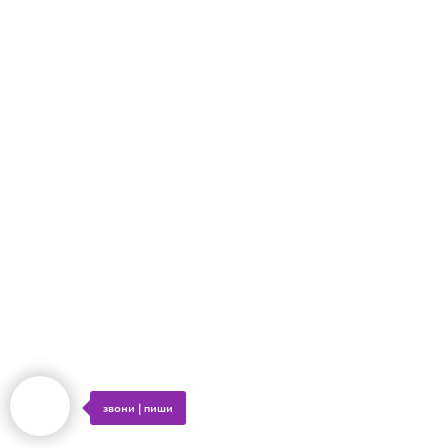
ОТПРАВИТЬ
Нажимая на кнопку, вы даете согласие на обработку персональных данных и
соглашаетесь c политикой конфиденциальности
звони | пиши
Tilda
Made on